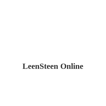
LeenSteen Online