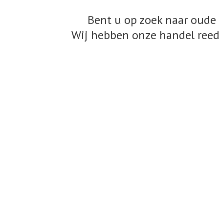
Bent u op zoek naar oude 
Wij hebben onze handel reed