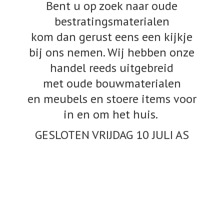
Bent u op zoek naar oude
bestratingsmaterialen
kom dan gerust eens een kijkje
bij ons nemen. Wij hebben onze
handel reeds uitgebreid
met oude bouwmaterialen
en meubels en stoere items voor
in en om het huis.
GESLOTEN VRIJDAG 10
JULI AS