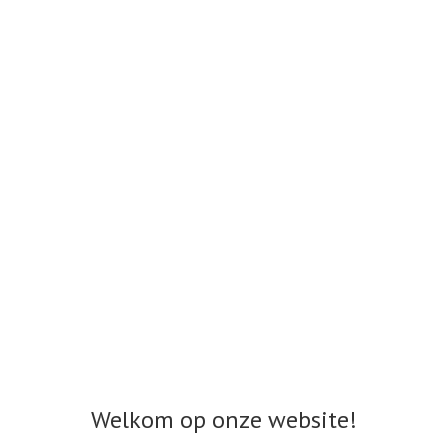
Welkom op onze website!