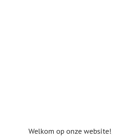
Welkom op onze website!