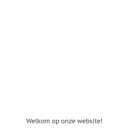
Welkom op onze website!