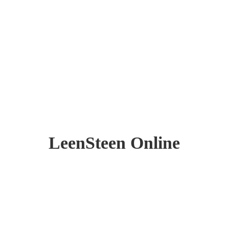
LeenSteen Online