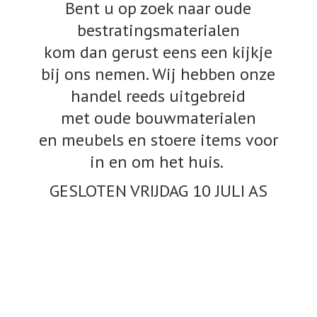
Bent u op zoek naar oude
bestratingsmaterialen
kom dan gerust eens een kijkje
bij ons nemen. Wij hebben onze
handel reeds uitgebreid
met oude bouwmaterialen
en meubels en stoere items voor
in en om het huis.
GESLOTEN VRIJDAG 10
JULI AS