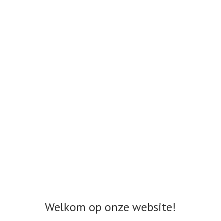
Welkom op onze website!