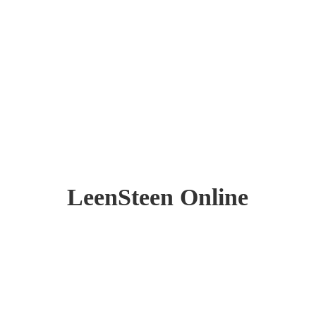
LeenSteen Online